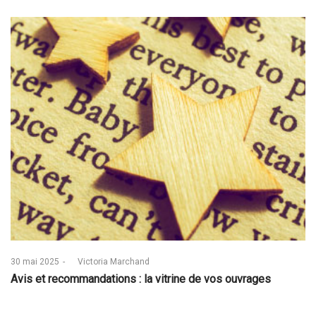
Posted
30 mai 2025
by
Victoria Marchand
on
Avis et recommandations : la vitrine de vos ouvrages