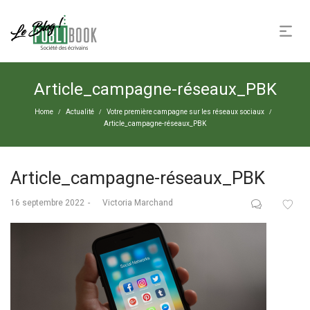
Article_campagne-réseaux_PBK
Home
Actualité
Votre première campagne sur les réseaux sociaux
/
/
/
Article_campagne-réseaux_PBK
Article_campagne-réseaux_PBK
Posted
16 septembre 2022
by
Victoria Marchand
on