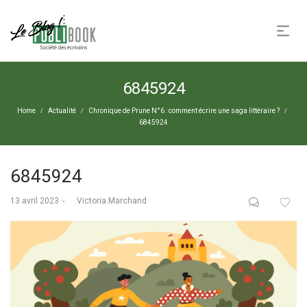
6845924
Home
Actualité
Chronique de Prune N°6 : comment écrire une saga littéraire ?
/
/
/
6845924
6845924
Posted
13 avril 2023
by
Victoria Marchand
on