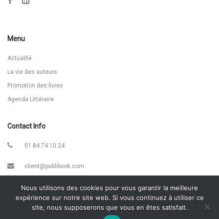
Menu
Actualité
La vie des auteurs
Promotion des livres
Agenda Littéraire
Contact Info
01 84 74 10 24
client@publibook.com
866 Avenue Maréchal Juin 30900 Nîmes
Nous utilisons des cookies pour vous garantir la meilleure
expérience sur notre site web. Si vous continuez à utiliser ce
site, nous supposerons que vous en êtes satisfait.