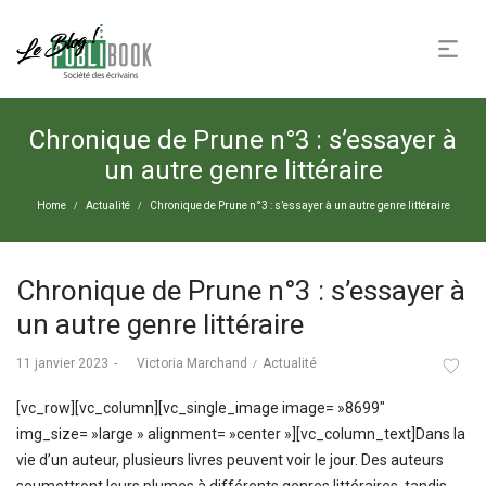
Chronique de Prune n°3 : s’essayer à
un autre genre littéraire
Home
Actualité
Chronique de Prune n°3 : s’essayer à un autre genre littéraire
/
/
Chronique de Prune n°3 : s’essayer à
un autre genre littéraire
Posted
Posted
11 janvier 2023
by
Victoria Marchand
Actualité
on
in
[vc_row][vc_column][vc_single_image image= »8699″
img_size= »large » alignment= »center »][vc_column_text]Dans la
vie d’un auteur, plusieurs livres peuvent voir le jour. Des auteurs