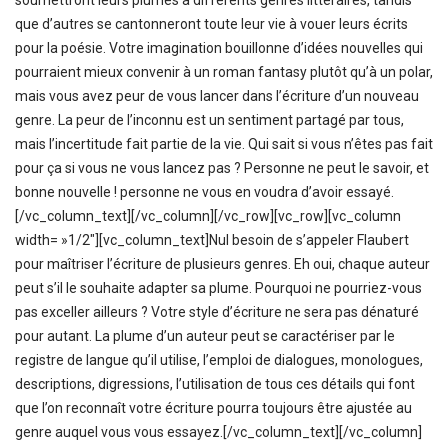
soumettront leurs plumes à différents genres littéraires, tandis
que d’autres se cantonneront toute leur vie à vouer leurs écrits
pour la poésie. Votre imagination bouillonne d’idées nouvelles qui
pourraient mieux convenir à un roman fantasy plutôt qu’à un polar,
mais vous avez peur de vous lancer dans l’écriture d’un nouveau
genre. La peur de l’inconnu est un sentiment partagé par tous,
mais l’incertitude fait partie de la vie. Qui sait si vous n’êtes pas fait
pour ça si vous ne vous lancez pas ? Personne ne peut le savoir, et
bonne nouvelle ! personne ne vous en voudra d’avoir essayé.
[/vc_column_text][/vc_column][/vc_row][vc_row][vc_column
width= »1/2″][vc_column_text]Nul besoin de s’appeler Flaubert
pour maîtriser l’écriture de plusieurs genres. Eh oui, chaque auteur
peut s’il le souhaite adapter sa plume. Pourquoi ne pourriez-vous
pas exceller ailleurs ? Votre style d’écriture ne sera pas dénaturé
pour autant. La plume d’un auteur peut se caractériser par le
registre de langue qu’il utilise, l’emploi de dialogues, monologues,
descriptions, digressions, l’utilisation de tous ces détails qui font
que l’on reconnaît votre écriture pourra toujours être ajustée au
genre auquel vous vous essayez.[/vc_column_text][/vc_column]