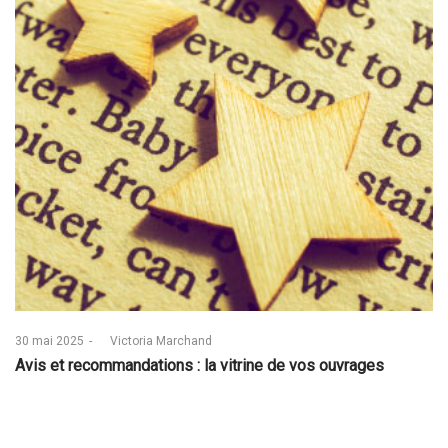
Posted
30 mai 2025
by
Victoria Marchand
on
Avis et recommandations : la vitrine de vos ouvrages