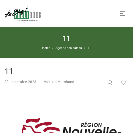
11
Home
Agenda des salons
11
/
/
11
Posted
20 septembre 2023
by
Victoria Marchand
on