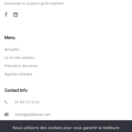
trouveront ici la place qu’ils méritent
Menu
Actualité
La vie des auteurs
Promotion des livres
Agenda Littéraire
Contact Info
01 84 74 10 24
client@publibook.com
866 Avenue Maréchal Juin 30900 Nîmes
Nous utilisons des cookies pour vous garantir la meilleure