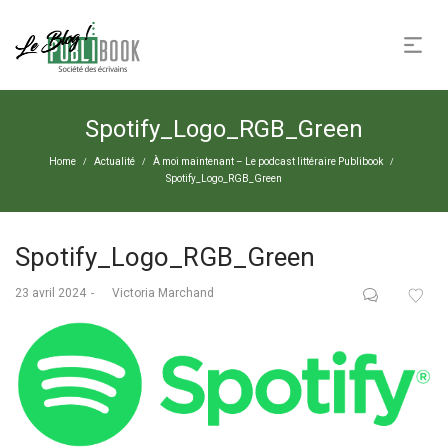
Spotify_Logo_RGB_Green
Home
Actualité
À moi maintenant – Le podcast littéraire Publibook
/
/
/
Spotify_Logo_RGB_Green
Spotify_Logo_RGB_Green
Posted
23 avril 2024
by
Victoria Marchand
on