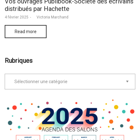
Vos ouvrages Publibook-Société des écrivains
distribués par Hachette
Posted
4 février 2025
by
Victoria Marchand
on
Read more
Rubriques
Rubriques