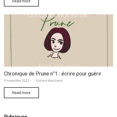
Read more
Chronique de Prune n°1 : écrire pour guérir
Posted
9 novembre 2022
by
Victoria Marchand
on
Read more