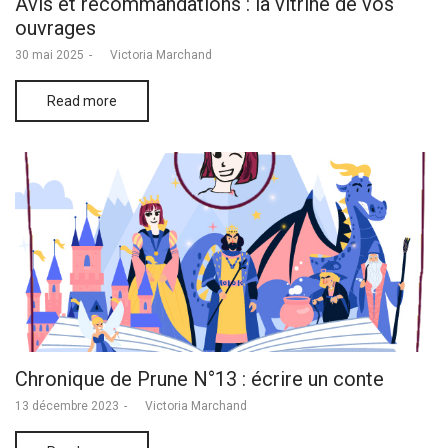
Avis et recommandations : la vitrine de vos
ouvrages
Posted
30 mai 2025
by
Victoria Marchand
on
Read more
Chronique de Prune N°13 : écrire un conte
Posted
13 décembre 2023
by
Victoria Marchand
on