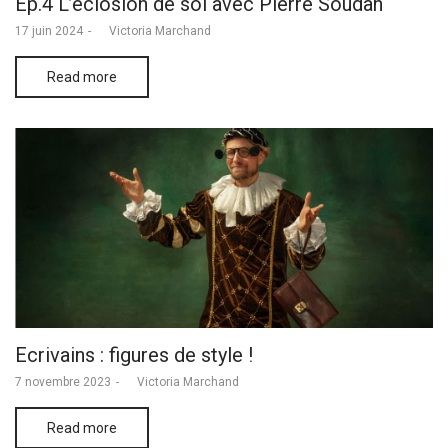
Ep.4 L’éclosion de soi avec Pierre Soudan
Posted
17 juin 2024
by
Victoria Marchand
on
Read more
Ecrivains : figures de style !
Posted
7 novembre 2023
by
Victoria Marchand
on
Read more