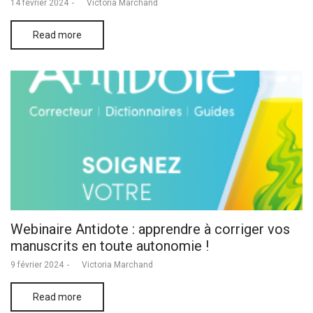
Posted
14 février 2024
by
Victoria Marchand
on
Read more
Webinaire Antidote : apprendre à corriger vos
manuscrits en toute autonomie !
Posted
9 février 2024
by
Victoria Marchand
on
Read more