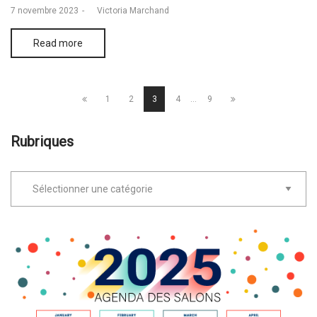
Posted
7 novembre 2023
by
Victoria Marchand
on
Read more
1
2
3
4
…
9
Rubriques
Rubriques