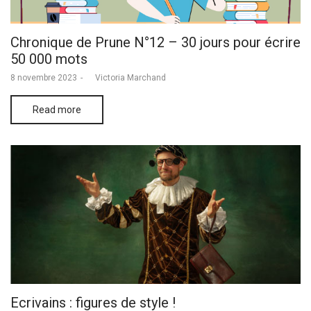
Chronique de Prune N°12 – 30 jours pour écrire
50 000 mots
Posted
8 novembre 2023
by
Victoria Marchand
on
Read more
Ecrivains : figures de style !