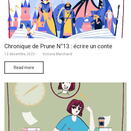
Chronique de Prune N°13 : écrire un conte
Posted
13 décembre 2023
by
Victoria Marchand
on
Read more